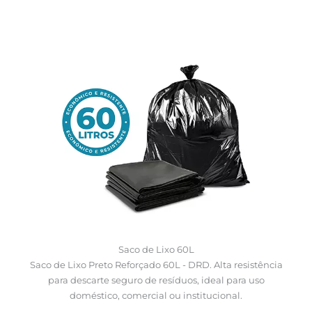
Saco de Lixo 60L
Saco de Lixo Preto Reforçado 60L - DRD. Alta resistência
para descarte seguro de resíduos, ideal para uso
doméstico, comercial ou institucional.